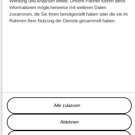
Werbung und Analysen weiter. Unsere Partner führen diese
extrem stabil und lassen sich ohne Sandbett schnell verlegen.
Informationen möglicherweise mit weiteren Daten
Dank des praktischen Verbindungssystems entsteht ein stabiler
zusammen, die Sie ihnen bereitgestellt haben oder die sie im
Rahmen Ihrer Nutzung der Dienste gesammelt haben.
Boden, der nicht verrutscht. Das spart Transportkosten und ist
nachhaltiger.
Alle zulassen
Ablehnen