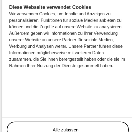
Diese Webseite verwendet Cookies
Wir verwenden Cookies, um Inhalte und Anzeigen zu
personalisieren, Funktionen für soziale Medien anbieten zu
können und die Zugriffe auf unsere Website zu analysieren.
Außerdem geben wir Informationen zu Ihrer Verwendung
unserer Website an unsere Partner für soziale Medien,
Werbung und Analysen weiter. Unsere Partner führen diese
Informationen möglicherweise mit weiteren Daten
zusammen, die Sie ihnen bereitgestellt haben oder die sie im
Rahmen Ihrer Nutzung der Dienste gesammelt haben.
Ausbilder Bram Heuvel (links im Bild) muss noch einen
geeigneten Platz für die Anschaffung in der Übungshalle finden,
ist aber sehr dankbar für die Geste von Wagenborg. Johan
Bakker, Manager Fleet & Maintenance bei Wagenborg Nedlift
(rechts im Bild), brachte die Zugmaschine am vergangenen
Freitag zum ROC.
Alle zulassen